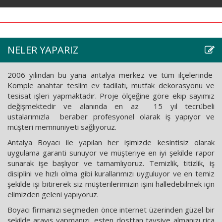
Yapılmaması Gereken
Hatalar
NELER YAPARIZ
2006 yılından bu yana antalya merkez ve tüm ilçelerinde
Komple anahtar teslim ev tadilatı, mutfak dekorasyonu ve
tesisat işleri yapmaktadır. Proje ölçeğine göre ekip sayımız
değişmektedir ve alanında en az 15 yıl tecrübeli
ustalarımızla beraber profesyonel olarak iş yapıyor ve
müşteri memnuniyeti sağlıyoruz.
Antalya Boyacı ile yapılan her işimizde kesintisiz olarak
uygulama garanti sunuyor ve müşteriye en iyi şekilde rapor
sunarak işe başlıyor ve tamamlıyoruz. Temizlik, titizlik, iş
disiplini ve hızlı olma gibi kurallarımızı uyguluyor ve en temiz
şekilde işi bitirerek siz müşterilerimizin işini halledebilmek için
elimizden geleni yapıyoruz.
Boyacı firmanızı seçmeden önce internet üzerinden güzel bir
şekilde arayış yapmanızı, eşten dosttan tavsiye almanızı rica