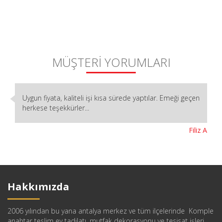
MÜŞTERİ YORUMLARI
Uygun fiyata, kaliteli işi kısa sürede yaptılar. Emeği geçen
herkese teşekkürler...
Filiz A
Hakkımızda
2006 yılından bu yana antalya merkez ve tüm ilçelerinde Komple
anahtar teslim ev tadilatı, mutfak dekorasyonu ve tesisat işleri