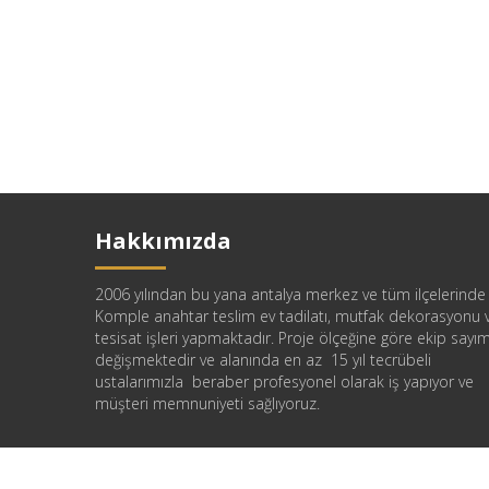
Hakkımızda
2006 yılından bu yana antalya merkez ve tüm ilçelerind
Komple anahtar teslim ev tadilatı, mutfak dekorasyonu 
tesisat işleri yapmaktadır. Proje ölçeğine göre ekip sayım
değişmektedir ve alanında en az 15 yıl tecrübeli
ustalarımızla beraber profesyonel olarak iş yapıyor ve
müşteri memnuniyeti sağlıyoruz.