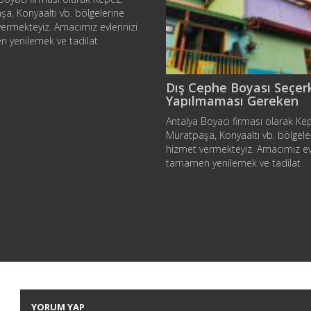
a, Konyaaltı vb. bölgelerine
ermekteyiz. Amacımız evlerinizi
 yenilemek ve tadilat
ınıza birebir çözüm
ektir. Duvarlarınızı boyamak,
 atmosferini yeniden
Dış Cephe Boyası Seçer
rmanın harika bir yoludur, ancak
Yapılmaması Gereken
ngi seçmek zor olabilir.
Hatalar
Antalya Boyacı firması olarak Ke
manın boya rengini nasıl
Muratpaşa, Konyaaltı vb. bölgele
ğini anlamak, mutlu bir sonuç
hizmet vermekteyiz. Amacımız evl
enize yardımcı olabilir. Yeni…
tamamen yenilemek ve tadilat
sorunlarınıza birebir çözüm
sunabilmektir. Kendi evinizin dışı
boyamak kolay bir fikir gibi görün
Ancak. böyle bir görevi üstlenirk
karşılaşabileceğiniz birçok tuzak
sorun vardır. Bu yazımızda, bu tü
boyama işini üstlenirken
yapabileceğiniz…
YORUM YAP