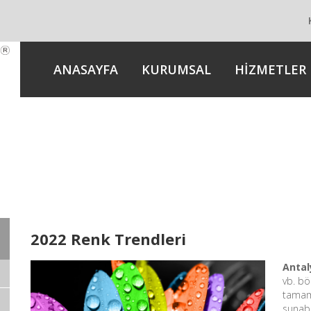
ANASAYFA
KURUMSAL
HİZMETLER
2022 Renk Trendleri
Antal
vb. bö
tamame
sunabi