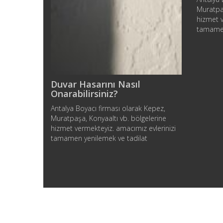
Muratpaş
hizmet v
tamamen
sorunlar
sunabilm
evinizin
canlandı
doğru re
Duvar Hasarını Nasıl
Aydınlat
Onarabilirsiniz?
etkiledi
Antalya Boyacı firması olarak Kepez,
elde etm
Muratpaşa, Konyaaltı vb. bölgelerine
hizmet vermekteyiz. amacımız evlerinizi
tamamen yenilemek ve tadilat
sorunlarınıza birebir çözüm
sunabilmektir. Pürüzsüz bir yüzey
olmadan harika bir boya işi elde
edemezsiniz. Bu nedenle hazırlık
yapmak çok önemlidir. Duvarı
boyamadan önce duvardaki delikleri ve
çatlakları onarmalısınız. Boya işinizden
en iyi şekilde yararlanmanıza…