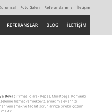
Kurumsal
Foto Galeri
Referanslarımız
İletişim
REFERANSLAR
BLOG
İLETİŞİM
ya Boyaci
firması olarak Kepez, Muratpaşa, Konyaaltı
lgelerine hizmet vermekteyiz. amacımız evlerinizi
n yenilemek ve tadilat sorunlarınıza birebir çözüm
lmektir.