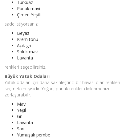
Turkuaz
Parlak mavi
Çimen Yeşili
sade istiyorsanız;
Beyaz
Krem tonu
Açık gri
Soluk mavi
Lavanta
renkleri seçebilirsiniz.
Büyük Yatak Odaları
Yatak odaları için daha sakinleştirici bir havası olan renkleri
seçmek en iyisidir. Yoğun, parlak renkler dinlenmenizi
zorlaştırabilir.
Mavi
Yeşil
Gri
Lavanta
Sarı
Yumuşak pembe