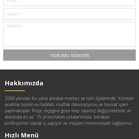
Hakkımızda
2006 yılından bu yana antalya merkez ve tüm ilçelerinde Komple
anahtar teslim ev tadilatı, mutfak dekorasyonu ve tesisat işleri
yapmaktadır. Proje ölçeğine göre ekip sayımız değişmektedir ve
alanında en az 15 yıl tecrübeli ustalarımızla beraber
profesyonel olarak iş yapıyor ve müşteri memnuniyeti sağlıyoruz.
Hızlı Menü