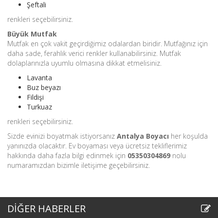
Şeftali
renkleri seçebilirsiniz.
Büyük Mutfak
Mutfak en çok vakit geçirdiğimiz odalardan biridir. Mutfağınız için
daha sade, ferahlık verici renkler kullanabilirsiniz. Mutfak
dolaplarınızla uyumlu olmasına dikkat etmelisiniz.
Lavanta
Buz beyazı
Fildişi
Turkuaz
renkleri seçebilirsiniz.
Sizde evinizi boyatmak istiyorsanız
Antalya Boyacı
her koşulda
yanınızda olacaktır. Ev boyaması veya ücretsiz tekliflerimiz
hakkında daha fazla bilgi edinmek için
05350304869
nolu
numaramızdan bizimle iletişime geçebilirsiniz.
DİĞER HABERLER